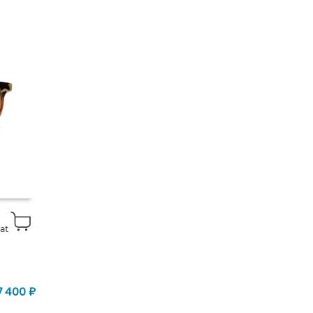
at
7 400
₽