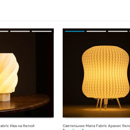
abric Ива на белой
Светильник Mana Fabric Арахис бел