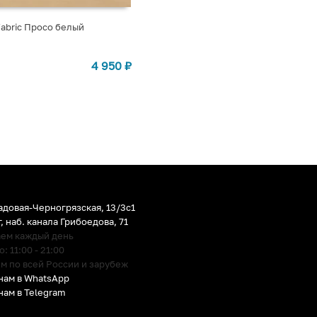
abric Просо белый
СТУПЛЕНИИ
4 950
₽
адовая-Черногрязская, 13/3c1
г
,
наб. канала Грибоедова, 71
аем каждый день
 11:00 - 21:00
м по всей России и зарубеж
нам в WhatsApp
нам в Telegram