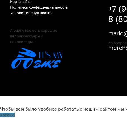
Карта сайта
+7 (
Политика конфиденциальности
Условия обслуживания
8 (8
А ещё у нас есть хорошие
mario@
велоаксессуары и
велосипеды —
по вопрос
merch@
Чтобы вам было удобнее работать с нашим сайтом мы 
Хорошо