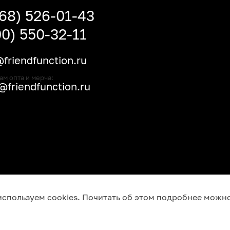
968) 526-01-43
00) 550-32-11
friendfunction.ru
ам опта и мерча:
friendfunction.ru
используем cookies. Почитать об этом подробнее можн