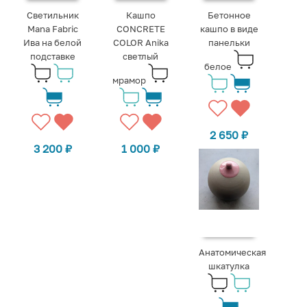
Светильник
Кашпо
Бетонное
Mana Fabric
CONCRETE
кашпо в виде
Ива на белой
COLOR Anika
панельки
подставке
светлый
белое
мрамор
2 650
₽
3 200
₽
1 000
₽
Анатомическая
шкатулка