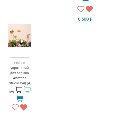
6 500
₽
Набор
украшений
для горшка
Another
Studio Сад (4
шт)