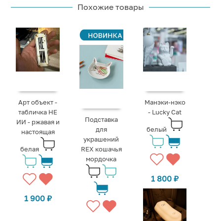
Похожие товары
Арт объект -
Манэки-нэко
табличка НЕ
- Lucky Cat
Подставка
ИИ - ржавая и
для
белый
настоящая
украшений
белая
REX кошачья
мордочка
1 800
₽
1 900
₽