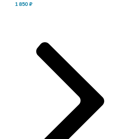
1 850
₽