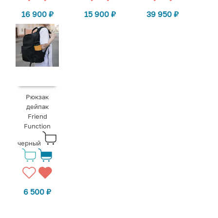
16 900
₽
15 900
₽
39 950
₽
Рюкзак
дейпак
Friend
Function
черный
6 500
₽