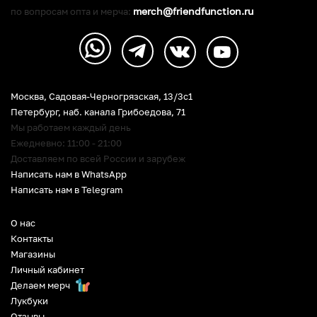
merch@friendfunction.ru
по вопросам опта и мерча:
Москва, Садовая-Черногрязская, 13/3c1
Петербург
,
наб. канала Грибоедова, 71
Мы работаем каждый день
Ежедневно: 11:00 - 21:00
Доставляем по всей России и зарубеж
Написать нам в WhatsApp
Написать нам в Telegram
О нас
Контакты
Магазины
Личный кабинет
Делаем мерч
Лукбуки
Отзывы