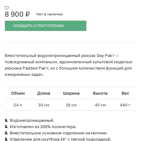
8 900
₽
Нет в наличии
СООБЩИТЬ О ПОСТУПЛЕНИИ
Вместительный водонепроницаемый рюкзак Day Pak'r —
повседневный компаньон, вдохновленный культовой моделью
рюкзака Padded Pak’r, но с большим количеством функций для
ежедневных задач.
Объем
Длина
Ширина
Высота
Вес
24 л
30 см
18 см
40 см
440 г
Водонепроницаемый.
Изготовлен из 100% полиэстера.
Вместительное основное отделение на молнии.
Отделение для ноутбука 14'' с мягкой подкладкой.