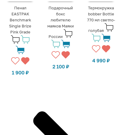
Пенал
Подарочный
Термокружка
EASTPAK
бокс
bobber Bottle
Benchmark
любителю
770 мл светло-
Single Brize
маяков Маяки
голубая
Pink Grade
России
4 990
₽
2 100
₽
1 900
₽