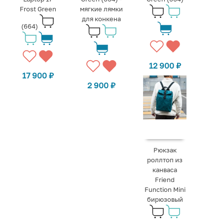
Frost Green
мягкие лямки
для конкена
(664)
12 900
₽
17 900
₽
2 900
₽
Рюкзак
роллтоп из
канваса
Friend
Function Mini
бирюзовый