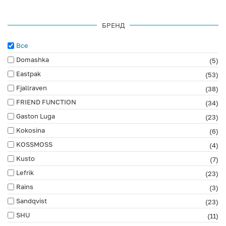
БРЕНД
Все
Domashka
(5)
Eastpak
(53)
Fjallraven
(38)
FRIEND FUNCTION
(34)
Gaston Luga
(23)
Kokosina
(6)
KOSSMOSS
(4)
Kusto
(7)
Lefrik
(23)
Rains
(3)
Sandqvist
(23)
SHU
(11)