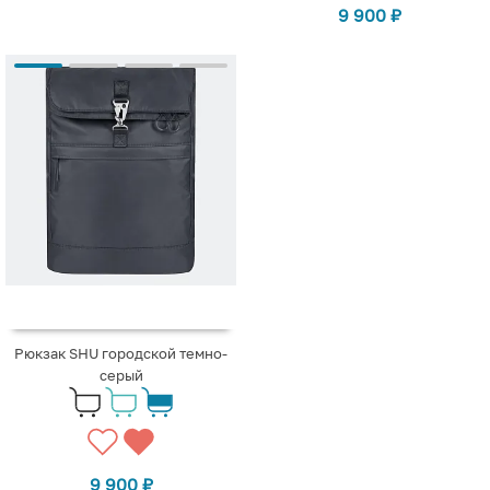
9 900
₽
Рюкзак SHU городской темно-
серый
9 900
₽