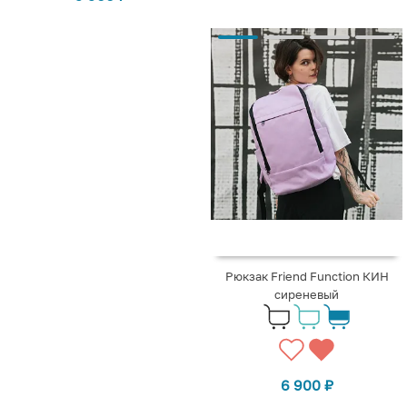
Рюкзак Friend Function КИН
сиреневый
6 900
₽