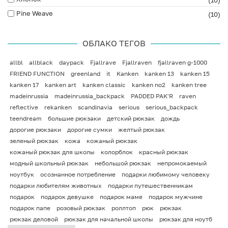
(10)
Pine Weave
(10)
ОБЛАКО ТЕГОВ
allbl
allblack
daypack
Fjallrave
Fjallraven
fjallraven g-1000
FRIEND FUNCTION
greenland
it
Kanken
kanken 13
kanken 15
kanken 17
kanken art
kanken classic
kanken no2
kanken tree
madeinrussia
madeinrussia_backpack
PADDED PAK'R
raven
reflective
rekanken
scandinavia
serious
serious_backpack
teendream
большие рюкзаки
детский рюкзак
дождь
дорогие рюкзаки
дорогие сумки
желтый рюкзак
зеленый рюкзак
кожа
кожаный рюкзак
кожаный рюкзак для школы
колорблок
красный рюкзак
модный школьный рюкзак
небольшой рюкзак
непромокаемый
ноутбук
осознанное потребление
подарки любимому человеку
подарки любителям животных
подарки путешественникам
подарок
подарок девушке
подарок маме
подарок мужчине
подарок папе
розовый рюкзак
роллтоп
рюк
рюкзак
рюкзак деловой
рюкзак для начальной школы
рюкзак для ноутб