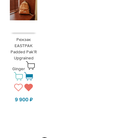
Рюкзак
EASTPAK
Padded Pak'R
Upgrained
Ginger
9 900
₽