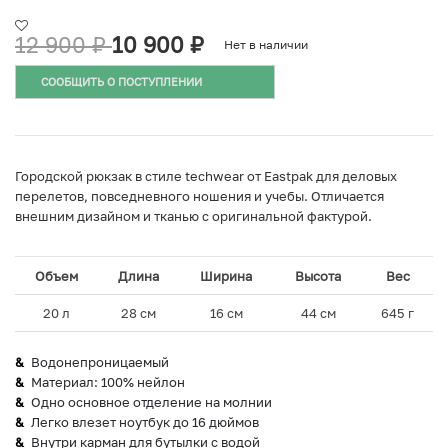
12 900
₽
10 900
₽
Нет в наличии
СООБЩИТЬ О ПОСТУПЛЕНИИ
Городской рюкзак в стиле techwear от Eastpak для деловых
перелетов, повседневного ношения и учебы. Отличается
внешним дизайном и тканью с оригинальной фактурой.
Объем
Длина
Ширина
Высота
Вес
20 л
28 см
16 см
44 см
645 г
Водонепроницаемый
Материал: 100% нейлон
Одно основное отделение на молнии
Легко влезет ноутбук до 16 дюймов
Внутри карман для бутылки с водой