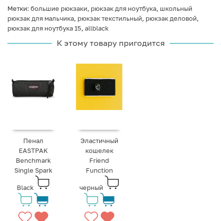
Метки:
большие рюкзаки
,
рюкзак для ноутбука
,
школьный
рюкзак для мальчика
,
рюкзак текстильный
,
рюкзак деловой
,
рюкзак для ноутбука 15
,
allblack
К этому товару пригодится
Пенал
Эластичный
EASTPAK
кошелек
Benchmark
Friend
Single Spark
Function
Black
черный