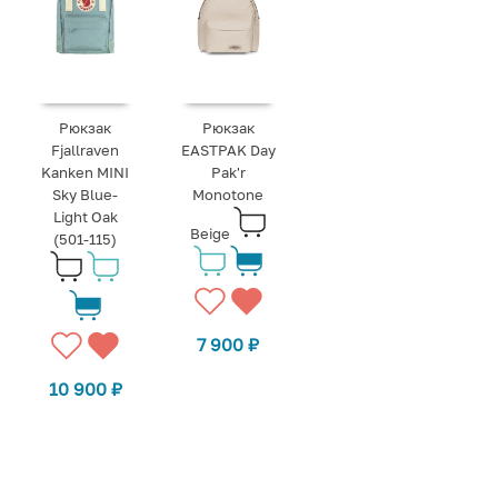
Рюкзак
Рюкзак
Fjallraven
EASTPAK Day
Kanken MINI
Pak'r
Sky Blue-
Monotone
Light Oak
Beige
(501-115)
7 900
₽
10 900
₽