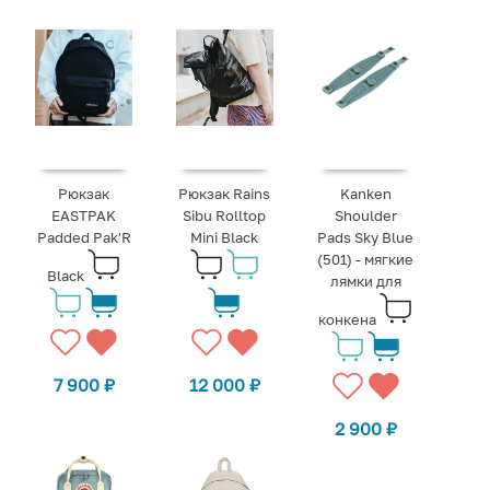
Рюкзак
Рюкзак Rains
Kanken
EASTPAK
Sibu Rolltop
Shoulder
Padded Pak'R
Mini Black
Pads Sky Blue
(501) - мягкие
Black
лямки для
конкена
7 900
₽
12 000
₽
2 900
₽