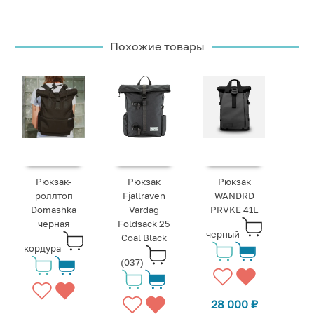
Похожие товары
Рюкзак-
Рюкзак
Рюкзак
роллтоп
Fjallraven
WANDRD
Domashka
Vardag
PRVKE 41L
черная
Foldsack 25
черный
Coal Black
кордура
(037)
28 000
₽