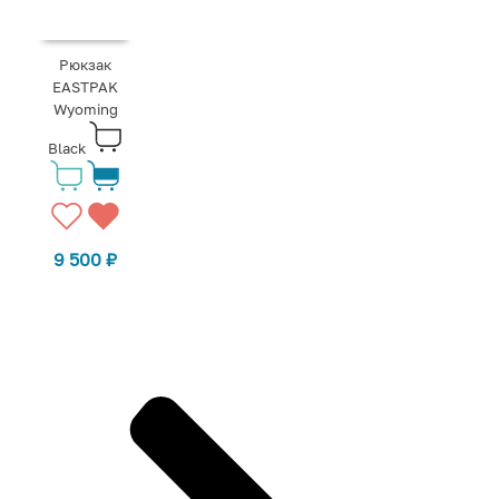
Рюкзак
EASTPAK
Wyoming
Black
9 500
₽