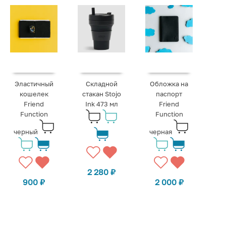
Эластичный
Складной
Обложка на
кошелек
стакан Stojo
паспорт
Friend
Ink 473 мл
Friend
Function
Function
черный
черная
2 280
₽
900
₽
2 000
₽