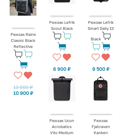
Рюкзак Lefrik
Рюкзак Lefrik
Scout Black
Smart Daily 13
Рюкзак Rains
Black
Classic Black
Reflective
6 900
₽
9 500
₽
13 000
₽
10 900
₽
Рюкзак Ucon
Рюкзак
Acrobatics
Fjallraven
Vito Medium
Kanken