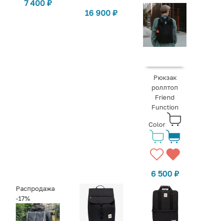
7 400
₽
16 900
₽
Рюкзак
роллтоп
Friend
Function
Color
6 500
₽
Распродажа
-17%