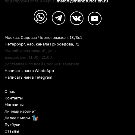
merch@friendfunction.ru
по вопросам опта и мерча:
Москва, Садовая-Черногрязская, 13/3c1
Петербург
,
наб. канала Грибоедова, 71
Мы работаем каждый день
Ежедневно: 11:00 - 21:00
Доставляем по всей России и зарубеж
Написать нам в WhatsApp
Написать нам в Telegram
О нас
Контакты
Магазины
Личный кабинет
Делаем мерч
Лукбуки
Отзывы