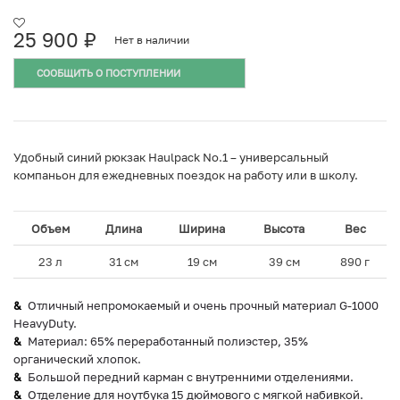
25 900
₽
Нет в наличии
СООБЩИТЬ О ПОСТУПЛЕНИИ
Удобный синий рюкзак Haulpack No.1 – универсальный
компаньон для ежедневных поездок на работу или в школу.
Объем
Длина
Ширина
Высота
Вес
23 л
31 см
19 см
39 см
890 г
Отличный непромокаемый и очень прочный материал G-1000
HeavyDuty.
Материал: 65% переработанный полиэстер, 35%
органический хлопок.
Большой передний карман с внутренними отделениями.
Отделение для ноутбука 15 дюймового с мягкой набивкой.