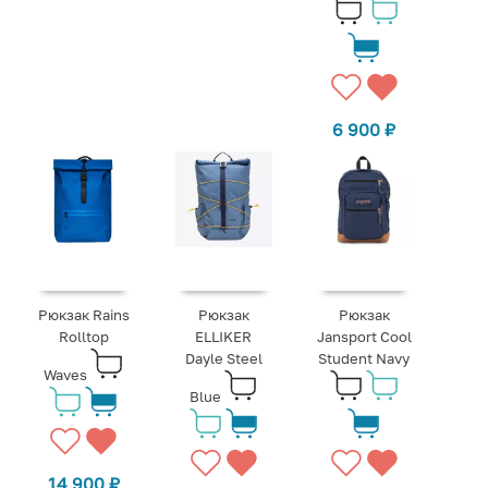
6 900
₽
Рюкзак Rains
Рюкзак
Рюкзак
Rolltop
ELLIKER
Jansport Cool
Dayle Steel
Student Navy
Waves
Blue
14 900
₽