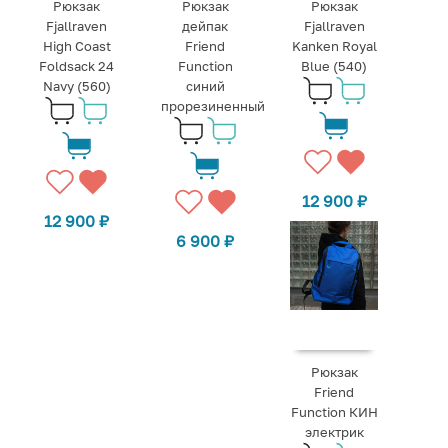
Рюкзак
Рюкзак
Рюкзак
Fjallraven
дейпак
Fjallraven
High Coast
Friend
Kanken Royal
Foldsack 24
Function
Blue (540)
Navy (560)
синий
прорезиненный
12 900
₽
12 900
₽
6 900
₽
Рюкзак
Friend
Function КИН
электрик