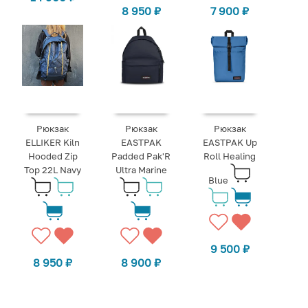
8 950
₽
7 900
₽
Рюкзак
Рюкзак
Рюкзак
ELLIKER Kiln
EASTPAK
EASTPAK Up
Hooded Zip
Padded Pak'R
Roll Healing
Top 22L Navy
Ultra Marine
Blue
9 500
₽
8 950
₽
8 900
₽