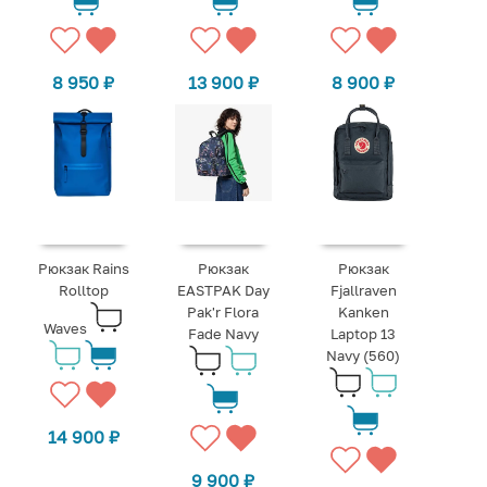
8 950
₽
13 900
₽
8 900
₽
Рюкзак Rains
Рюкзак
Рюкзак
Rolltop
EASTPAK Day
Fjallraven
Pak'r Flora
Kanken
Waves
Fade Navy
Laptop 13
Navy (560)
14 900
₽
9 900
₽