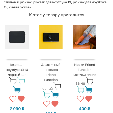
стильный рюкзак
,
рюкзак для ноутбука 13
,
рюкзак для ноутбука
15
,
синий рюкзак
К этому товару пригодится
Чехол для
Эластичный
Носки Friend
ноутбука SHU
кошелек
Function
черный 13''
Friend
Котячьи синие
Function
36-40
черный
2 990
₽
400
₽