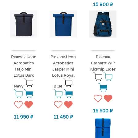
15 900
₽
Рюкзак Ucon
Рюкзак Ucon
Рюкзак
Acrobatics
Acrobatics
Carhartt WIP
Hajo Mini
Jasper Mini
Kickflip Elder
Lotus Dark
Lotus Royal
Navy
Blue
15 500
₽
11 950
₽
11 450
₽