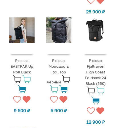
25 900
₽
Рюкзак
Рюкзак
Рюкзак
Молодость
EASTPAK Up
Fjallraven
Roll Top
Roll Black
High Coast
Foldsack 24
черный
Black (550)
5 900
₽
9 500
₽
12 900
₽