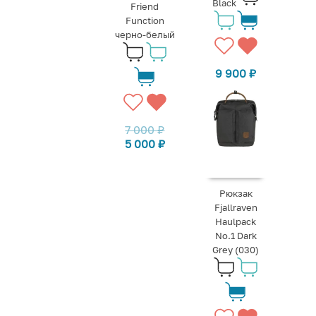
Black
Friend
Function
черно-белый
9 900
₽
7 000
₽
5 000
₽
Рюкзак
Fjallraven
Haulpack
No.1 Dark
Grey (030)