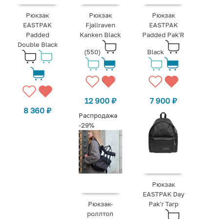
Рюкзак
Рюкзак
Рюкзак
EASTPAK
Fjallraven
EASTPAK
Padded
Kanken Black
Padded Pak'R
Double Black
(550)
Black
12 900
₽
7 900
₽
8 360
₽
Распродажа
-29%
Рюкзак
EASTPAK Day
Рюкзак-
Pak'r Tarp
роллтоп