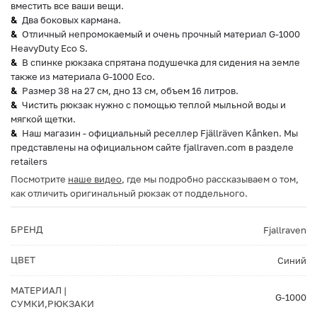
вместить все ваши вещи.
Два боковых кармана.
Отличный непромокаемый и очень прочный материал G-1000
HeavyDuty Eco S.
В спинке рюкзака спрятана подушечка для сидения на земле
также из материала G-1000 Eco.
Размер 38 на 27 см, дно 13 см, объем 16 литров.
Чистить рюкзак нужно с помощью теплой мыльной воды и
мягкой щетки.
Наш магазин - официальный реселлер Fjällräven Kånken. Мы
представлены на официальном сайте fjallraven.com в разделе
retailers
Посмотрите
наше видео
, где мы подробно рассказываем о том,
как отличить оригинальный рюкзак от поддельного.
БРЕНД
Fjallraven
ЦВЕТ
Синий
МАТЕРИАЛ |
G-1000
СУМКИ,РЮКЗАКИ