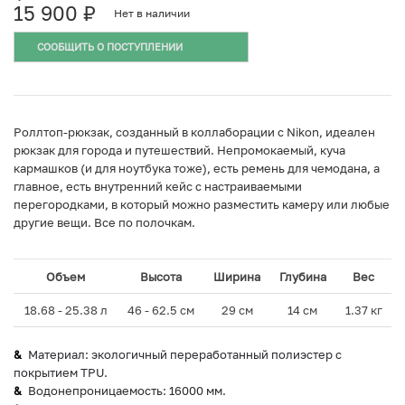
15 900
₽
Нет в наличии
СООБЩИТЬ О ПОСТУПЛЕНИИ
Роллтоп-рюкзак, созданный в коллаборации с Nikon, идеален
рюкзак для города и путешествий. Непромокаемый, куча
кармашков (и для ноутбука тоже), есть ремень для чемодана, а
главное, есть внутренний кейс с настраиваемыми
перегородками, в который можно разместить камеру или любые
другие вещи. Все по полочкам.
Объем
Высота
Ширина
Глубина
Вес
18.68 - 25.38 л
46 - 62.5 см
29 см
14 см
1.37 кг
Материал: экологичный переработанный полиэстер с
покрытием TPU.
Водонепроницаемость: 16000 мм.