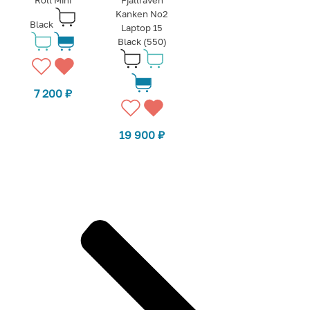
Kanken No2
Black
Laptop 15
Black (550)
7 200
₽
19 900
₽