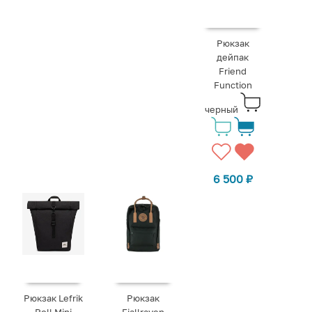
Рюкзак
дейпак
Friend
Function
черный
6 500
₽
Рюкзак Lefrik
Рюкзак
Roll Mini
Fjallraven