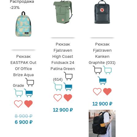
Распродажа
-23%
Рюкзак
Рюкзак
Fjallraven
Fjallraven
Рюкзак
High Coast
Kanken
EASTPAK Out
Foldsack 24
Graphite (031)
Of Office
Patina Green
Brize Aqua
(614)
Grade
12 900
₽
12 900
₽
8 900
₽
6 900
₽