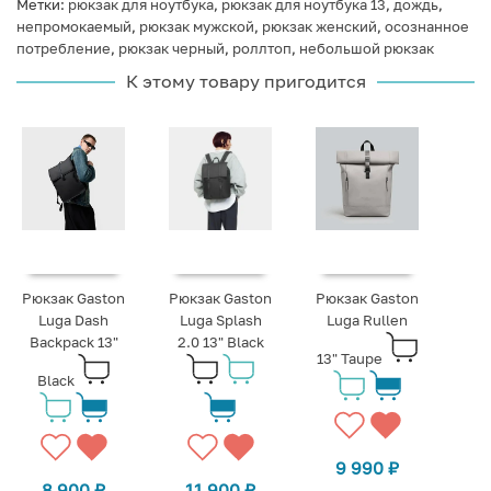
Метки:
рюкзак для ноутбука
,
рюкзак для ноутбука 13
,
дождь
,
непромокаемый
,
рюкзак мужской
,
рюкзак женский
,
осознанное
потребление
,
рюкзак черный
,
роллтоп
,
небольшой рюкзак
К этому товару пригодится
Рюкзак Gaston
Рюкзак Gaston
Рюкзак Gaston
Luga Dash
Luga Splash
Luga Rullen
Backpack 13"
2.0 13" Black
13" Taupe
Black
9 990
₽
8 900
₽
11 900
₽