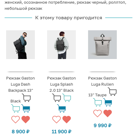
женский
,
осознанное потребление
,
рюкзак черный
,
роллтоп
,
небольшой рюкзак
К этому товару пригодится
Рюкзак Gaston
Рюкзак Gaston
Рюкзак Gaston
Luga Dash
Luga Splash
Luga Rullen
Backpack 13"
2.0 13" Black
13" Taupe
Black
9 990
₽
8 900
₽
11 900
₽