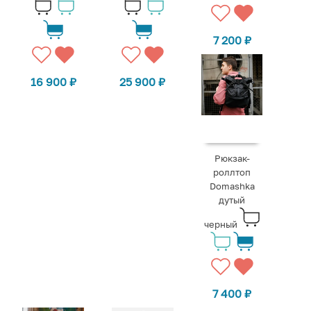
7 200
₽
16 900
₽
25 900
₽
Рюкзак-
роллтоп
Domashka
дутый
черный
7 400
₽