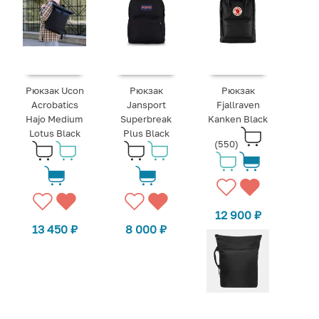
Рюкзак Ucon
Рюкзак
Рюкзак
Acrobatics
Jansport
Fjallraven
Hajo Medium
Superbreak
Kanken Black
Lotus Black
Plus Black
(550)
12 900
₽
13 450
₽
8 000
₽