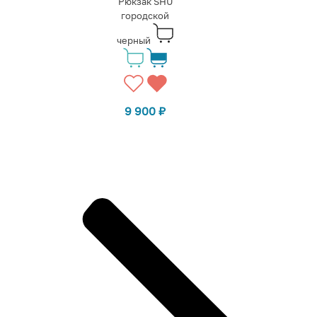
Рюкзак SHU
городской
черный
9 900
₽