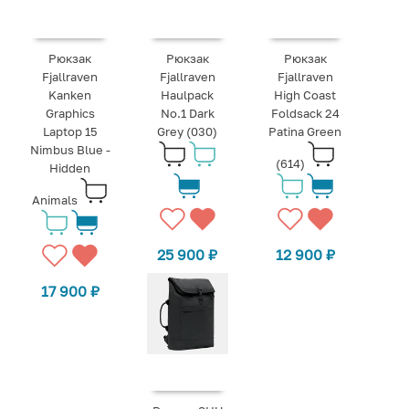
Рюкзак
Рюкзак
Рюкзак
Fjallraven
Fjallraven
Fjallraven
Kanken
Haulpack
High Coast
Graphics
No.1 Dark
Foldsack 24
Laptop 15
Grey (030)
Patina Green
Nimbus Blue -
(614)
Hidden
Animals
25 900
₽
12 900
₽
17 900
₽