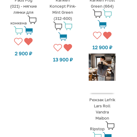
Pads Fog
Kanken
Kanken Frost
(021) - мягкие
Koncept Pink-
Green (664)
лямки для
Mint Green
(312-600)
конкена
12 900
₽
2 900
₽
13 900
₽
Рюкзак Lefrik
Lars Roll
Vandra
Maibon
Ripstop