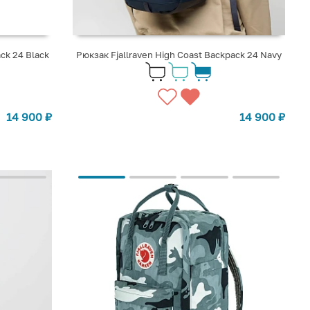
ck 24 Black
Рюкзак Fjallraven High Coast Backpack 24 Navy
14 900
₽
14 900
₽