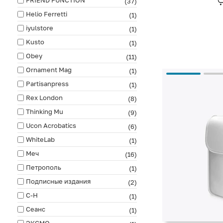
(37)
Helio Ferretti
(1)
iyulstore
(1)
Kusto
(1)
Obey
(11)
Ornament Mag
(1)
Partisanpress
(1)
Rex London
(8)
Thinking Mu
(9)
Ucon Acrobatics
(6)
WhiteLab
(1)
Меч
(16)
Петрополь
(1)
Подписные издания
(2)
С-Н
(1)
Сеанс
(1)
ЭКСМО