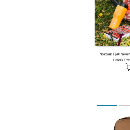
Рюкзак Fjallrave
Chalk Ro