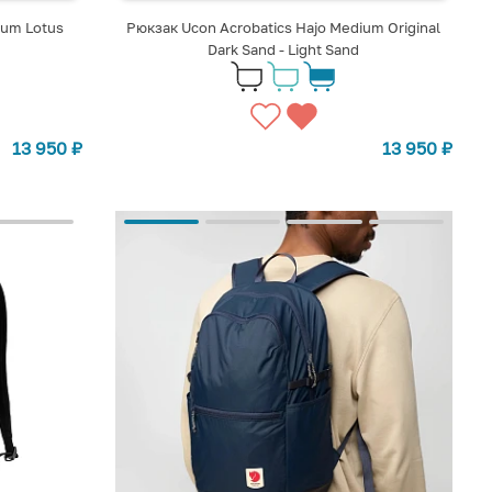
ium Lotus
Рюкзак Ucon Acrobatics Hajo Medium Original
Dark Sand - Light Sand
13 950
₽
13 950
₽