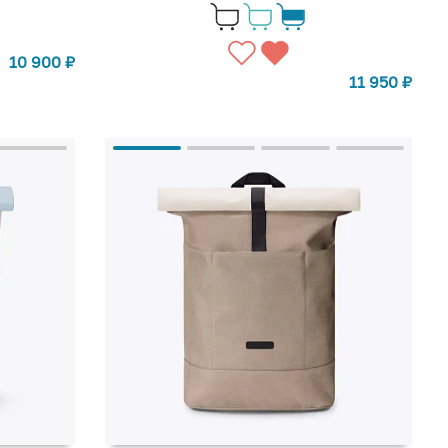
10 900
₽
11 950
₽