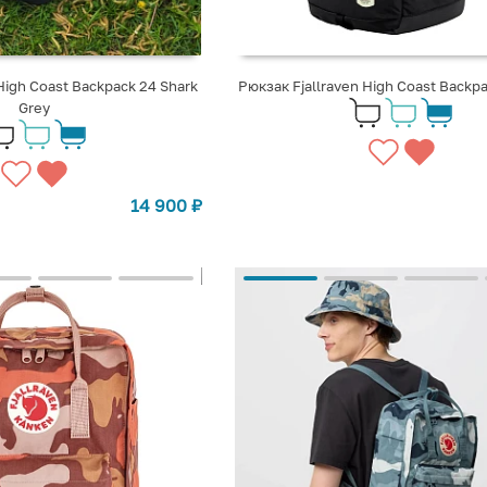
High Coast Backpack 24 Shark
Рюкзак Fjallraven High Coast Backpa
Grey
14 900
₽