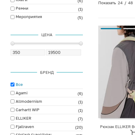
(6)
Показать
24
/
48
Ремни
(1)
Мероприятия
(5)
ЦЕНА
БРЕНД
Все
Agami
(6)
Allmodernism
(1)
Carhartt WIP
(1)
ELLIKER
(7)
Fjallraven
Рюкзак ELLIKER B
(20)
FRIEND FUNCTION