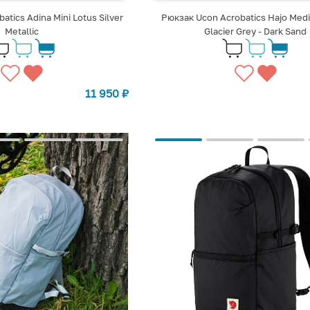
atics Adina Mini Lotus Silver
Рюкзак Ucon Acrobatics Hajo Med
Metallic
Glacier Grey - Dark Sand
11 950
₽