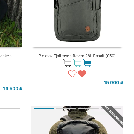
Kаnken
Рюкзак Fjallraven Raven 28L Basalt (050)
15 900
₽
19 500
₽
НЕТ В НАЛИЧИИ