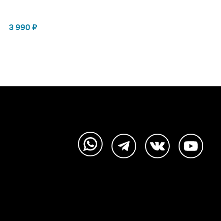
3 990
₽