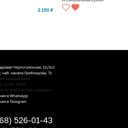
«Коммунальная кухня»
СТУПЛЕНИИ
СООБЩИТЬ О ПОСТУПЛЕНИИ
2 150
₽
адовая-Черногрязская, 13/3c1
г
,
наб. канала Грибоедова, 71
аем каждый день
 11:00 - 21:00
м по всей России и зарубеж
нам в WhatsApp
нам в Telegram
968) 526-01-43