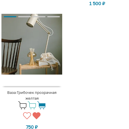
1 500
₽
Ваза Грибочек прозрачная
желтая
750
₽