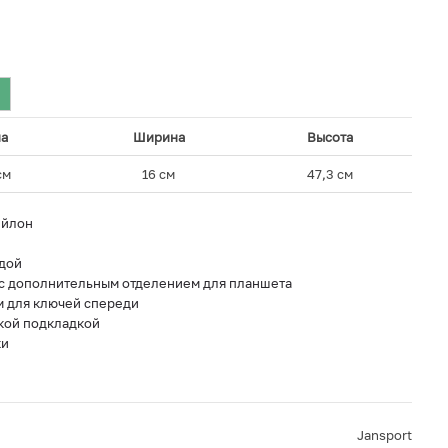
а
Ширина
Высота
см
16 см
47,3 см
ейлон
одой
а с дополнительным отделением для планшета
м для ключей спереди
кой подкладкой
ки
Jansport