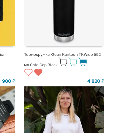
ion
Термокружка Klean Kanteen TKWide 592
мл Cafe Cap Black
900
₽
4 820
₽