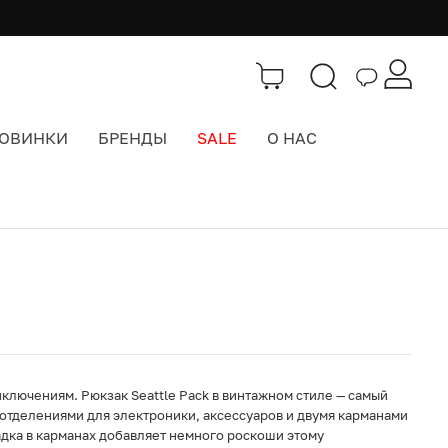
ОВИНКИ
БРЕНДЫ
SALE
О НАС
Каталог
>
Городские рюкзаки
ключениям. Рюкзак Seattle Pack в винтажном стиле — самый
с отделениями для электроники, аксессуаров и двумя карманами
адка в карманах добавляет немного роскоши этому