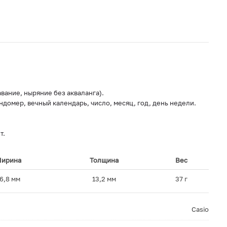
вание, ныряние без акваланга).
ндомер, вечный календарь, число, месяц, год, день недели.
т.
ирина
Толщина
Вес
6,8 мм
13,2 мм
37 г
Casio