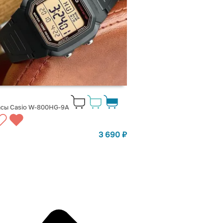
сы Casio W-800HG-9A
3 690
₽