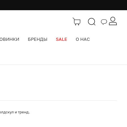
ОВИНКИ
БРЕНДЫ
SALE
О НАС
Каталог
>
Часы
олдскул и тренд.