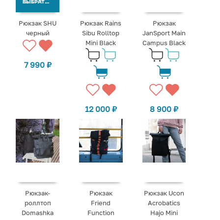
ВЫБРАТЬ ВАРИАНТЫ
Рюкзак SHU
Рюкзак Rains
Рюкзак
черный
Sibu Rolltop
JanSport Main
Mini Black
Campus Black
7 990
₽
12 000
₽
8 900
₽
Рюкзак-
Рюкзак
Рюкзак Ucon
роллтоп
Friend
Acrobatics
Domashka
Function
Hajo Mini