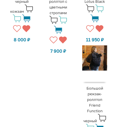
черный
роллтоп с
Lotus Black
цветными
кожзам
стропами
8 000
₽
11 950
₽
7 900
₽
Большой
рюкзак-
роллтоп
Friend
Function
черный