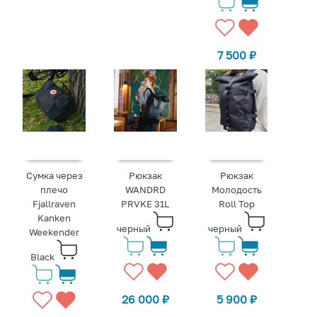
7 500
₽
Рюкзак
Сумка через
Рюкзак
Молодость
плечо
WANDRD
Roll Top
Fjallraven
PRVKE 31L
Kаnken
черный
черный
Weekender
Black
5 900
₽
26 000
₽