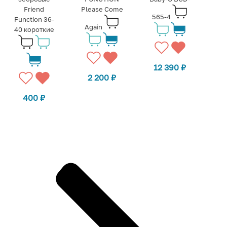
Friend
Please Come
565-4
Function 36-
Again
40 короткие
12 390
₽
2 200
₽
400
₽