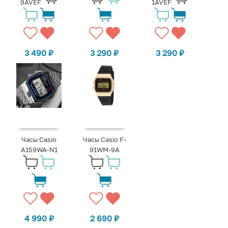
9AVEF
1AVEF
3 490
₽
3 290
₽
3 290
₽
Часы Casio
Часы Casio F-
A159WA-N1
91WM-9A
4 990
₽
2 690
₽