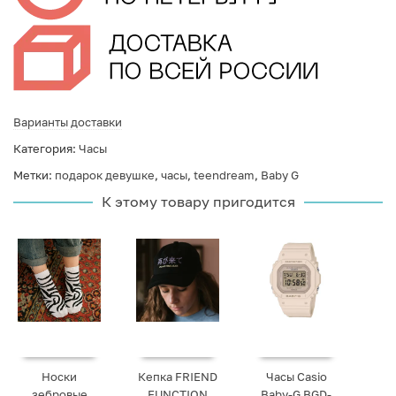
Варианты доставки
Категория:
Часы
Метки:
подарок девушке
,
часы
,
teendream
,
Baby G
К этому товару пригодится
Носки
Кепка FRIEND
Часы Casio
зебровые
FUNCTION
Baby-G BGD-