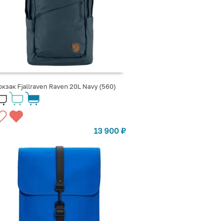
кзак Fjallraven Raven 20L Navy (560)
13 900
₽