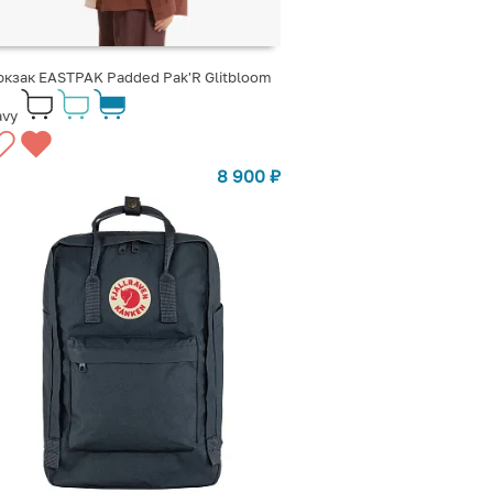
кзак EASTPAK Padded Pak'R Glitbloom
avy
8 900
₽