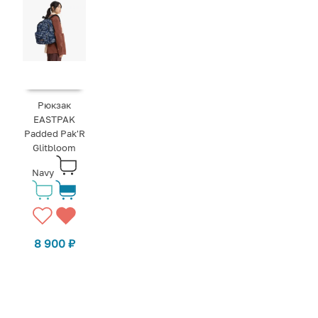
Рюкзак
EASTPAK
Padded Pak'R
Glitbloom
Navy
8 900
₽