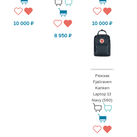
10 000
₽
10 000
₽
8 950
₽
Рюкзак
Fjallraven
Kanken
Laptop 13
Navy (560)