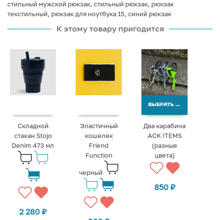
стильный мужской рюкзак
,
стильный рюкзак
,
рюкзак
текстильный
,
рюкзак для ноутбука 15
,
синий рюкзак
К этому товару пригодится
ВЫБРАТЬ ВАРИАНТЫ
Складной
Эластичный
Два карабина
стакан Stojo
кошелек
ACK ITEMS
Denim 473 мл
Friend
(разные
Function
цвета)
черный
850
₽
2 280
₽