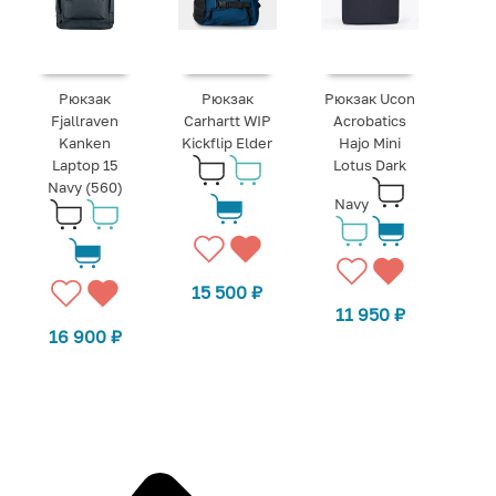
Рюкзак
Рюкзак
Рюкзак Ucon
Fjallraven
Carhartt WIP
Acrobatics
Kanken
Kickflip Elder
Hajo Mini
Laptop 15
Lotus Dark
Navy (560)
Navy
15 500
₽
11 950
₽
16 900
₽