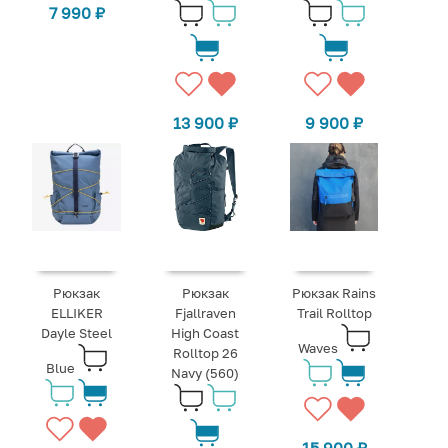
7 990
₽
13 900
₽
9 900
₽
Рюкзак
Рюкзак
Рюкзак Rains
ELLIKER
Fjallraven
Trail Rolltop
Dayle Steel
High Coast
Waves
Rolltop 26
Blue
Navy (560)