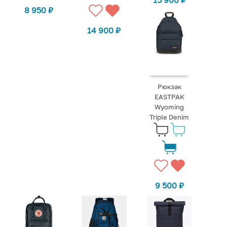
15 900
₽
8 950
₽
14 900
₽
Рюкзак
EASTPAK
Wyoming
Triple Denim
9 500
₽