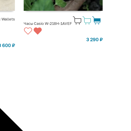
 Wallets
Часы Casio W-218H-1AVEF
3 290
₽
3 600
₽