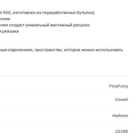
n 500, изготовлен из переработанных бутылок)
олнии
енем создаст уникальный винтажный рисунок
я рюкзака
ым отделением, пространство, которое можно использовать
PinqPonq
Синий
Нейлон
22388