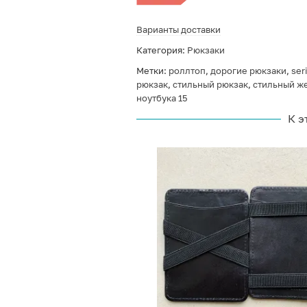
Варианты доставки
Категория:
Рюкзаки
Метки:
роллтоп
,
дорогие рюкзаки
,
ser
рюкзак
,
стильный рюкзак
,
стильный ж
ноутбука 15
К э