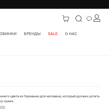
ОВИНКИ
БРЕНДЫ
SALE
О НАС
Каталог
>
Городские рюкзаки
инего цвета из Германии для человека, который должен успеть
ку чужих.