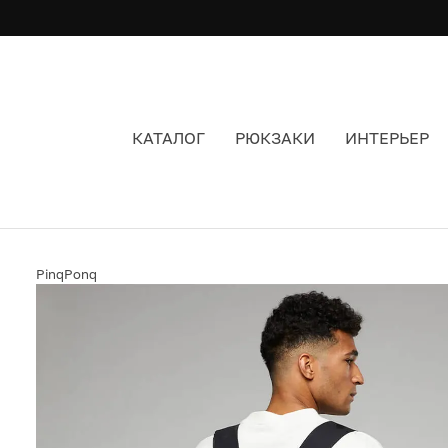
КАТАЛОГ
РЮКЗАКИ
ИНТЕРЬЕР
РЮКЗАК PINQPONQ CARRIK COATED BLUE
PinqPonq