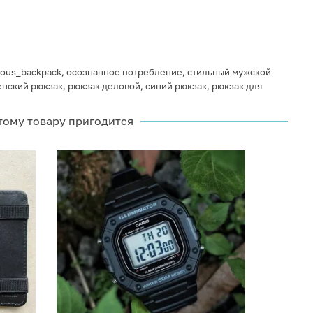
ious_backpack
,
осознанное потребление
,
стильный мужской
енский рюкзак
,
рюкзак деловой
,
синий рюкзак
,
рюкзак для
тому товару пригодится