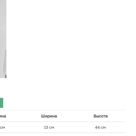
ина
Ширина
Высота
 см
13 см
44 см