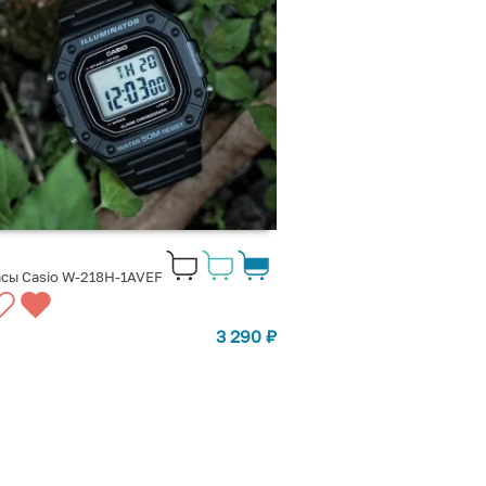
сы Casio W-218H-1AVEF
3 290
₽