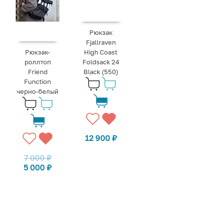
Рюкзак
Fjallraven
Рюкзак-
High Coast
роллтоп
Foldsack 24
Friend
Black (550)
Function
черно-белый
12 900
₽
7 000
₽
5 000
₽