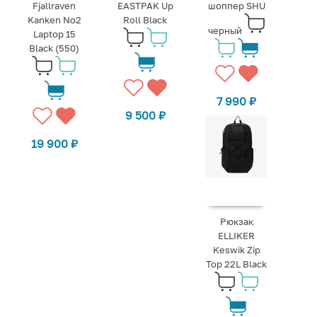
Fjallraven
EASTPAK Up
шоппер SHU
Kanken No2
Roll Black
черный
Laptop 15
Black (550)
7 990
₽
9 500
₽
19 900
₽
Рюкзак
ELLIKER
Keswik Zip
Top 22L Black