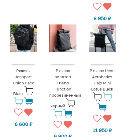
8 950
₽
Рюкзак
Рюкзак
Рюкзак Ucon
Jansport
роллтоп
Acrobatics
Union Pack
Friend
Hajo Mini
Function
Lotus Black
Black
прорезиненный
черный
6 600
₽
11 950
₽
6 900
₽