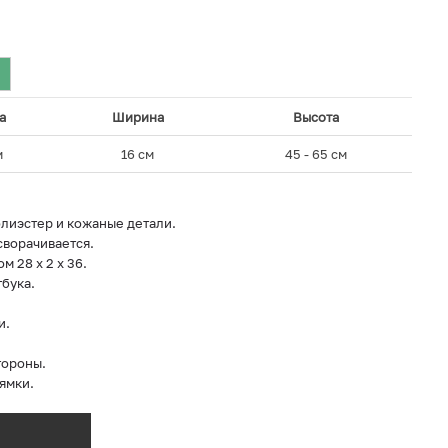
а
Ширина
Высота
м
16 см
45 - 65 см
лиэстер и кожаные детали.
сворачивается.
 28 х 2 х 36.
бука.
и.
тороны.
ямки.