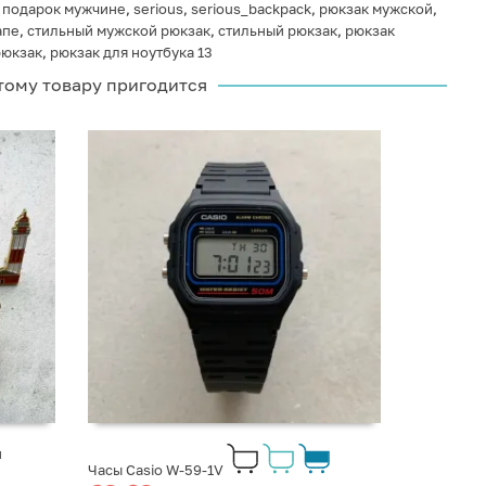
,
подарок мужчине
,
serious
,
serious_backpack
,
рюкзак мужской
,
апе
,
стильный мужской рюкзак
,
стильный рюкзак
,
рюкзак
рюкзак
,
рюкзак для ноутбука 13
тому товару пригодится
и
Часы Casio W-59-1V