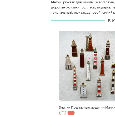
Метки:
рюкзак для школы
,
scandinavia
дорогие рюкзаки
,
роллтоп
,
подарок п
текстильный
,
рюкзак деловой
,
синий 
К э
Значки Подписные издания Маяк