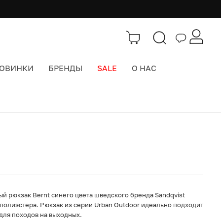
ОВИНКИ
БРЕНДЫ
SALE
О НАС
Каталог
>
Городские рюкзаки
 рюкзак Bernt синего цвета шведского бренда Sandqvist
полиэстера. Рюкзак из серии Urban Outdoor идеально подходит
 для походов на выходных.