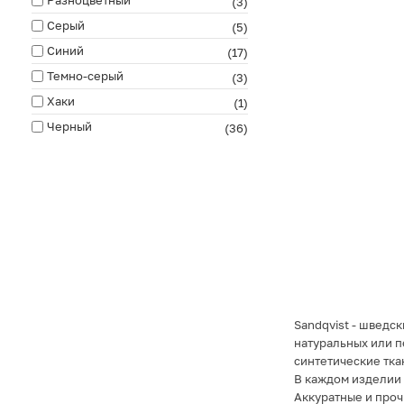
(3)
Серый
(5)
Синий
(17)
Темно-серый
(3)
Хаки
(1)
Черный
(36)
Sandqvist - шведс
натуральных или п
синтетические тка
В каждом изделии 
Аккуратные и проч