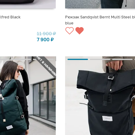
lfred Black
Рюкзак Sandqvist Bernt Multi Steel b
blue
СТУПЛЕНИИ
СООБЩИТЬ О ПОСТУПЛЕНИИ
11 900
₽
7 900
₽
НЕТ В НАЛИЧИИ