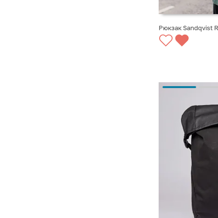
Рюкзак Sandqvist R
СООБЩИТЬ О ПО