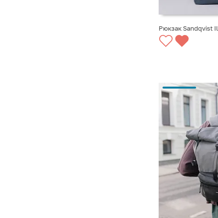
Рюкзак Sandqvist I
СООБЩИТЬ О ПО