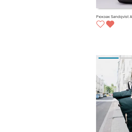
Рюкзак Sandqvist A
СООБЩИТЬ О ПО