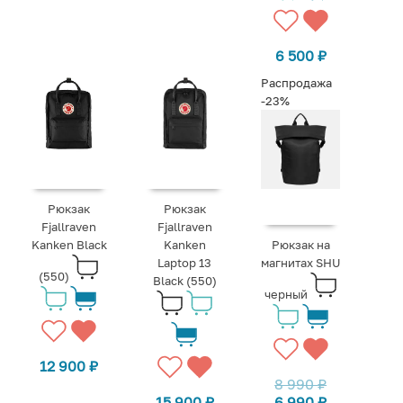
6 500
₽
Распродажа
-23%
Рюкзак
Рюкзак
Fjallraven
Fjallraven
Kanken Black
Kanken
Рюкзак на
Laptop 13
магнитах SHU
(550)
Black (550)
черный
12 900
₽
8 990
₽
15 900
₽
6 990
₽