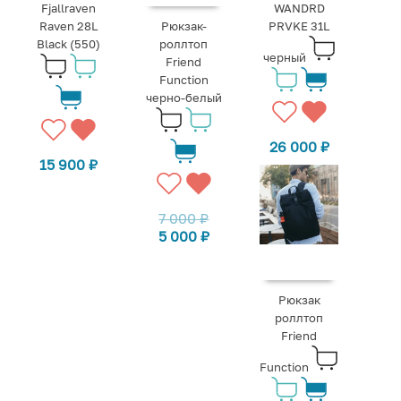
Fjallraven
WANDRD
Raven 28L
Рюкзак-
PRVKE 31L
Black (550)
роллтоп
черный
Friend
Function
черно-белый
26 000
₽
15 900
₽
7 000
₽
5 000
₽
Рюкзак
роллтоп
Friend
Function