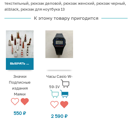
текстильный
,
рюкзак деловой
,
рюкзак женский
,
рюкзак черный
,
allblack
,
рюкзак для ноутбука 13
К этому товару пригодится
ВЫБРАТЬ ВАРИАНТЫ
Значки
Часы Casio W-
Подписные
59-1V
издания
Маяки
550
₽
2 590
₽