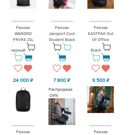
Рюкзак
Рюкзак
Рюкзак
WANDRD
Jansport Cool
EASTPAK Out
PRVKE 21L
Student Black
Of Office
черный
Black
24 000
₽
7 900
₽
9 500
₽
Распродажа
-29%
Рюкзак
Рюкзак