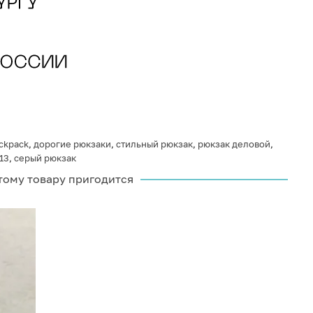
ckpack
,
дорогие рюкзаки
,
стильный рюкзак
,
рюкзак деловой
,
13
,
серый рюкзак
тому товару пригодится