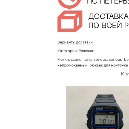
Варианты доставки
Категория:
Рюкзаки
Метки:
scandinavia
,
serious
,
serious_ba
непромокаемый
,
рюкзак для ноутбука 
К э