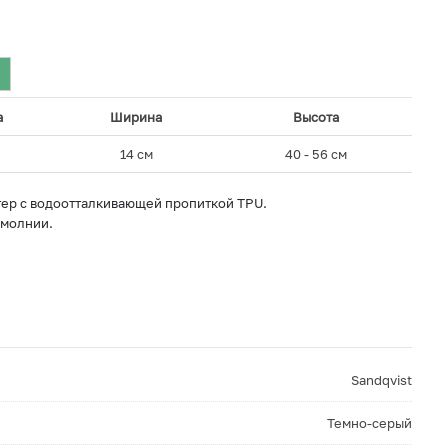
а
Ширина
Высота
м
14 см
40 - 56 см
ер с водоотталкивающей пропиткой TPU.
 молнии.
Sandqvist
Темно-серый