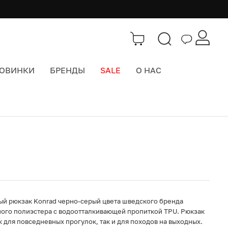
ОВИНКИ
БРЕНДЫ
SALE
О НАС
Каталог
>
Городские рюкзаки
й рюкзак Konrad черно-серый цвета шведского бренда
ного полиэстера с водоотталкивающей пропиткой TPU. Рюкзак
 для повседневных прогулок, так и для походов на выходных.