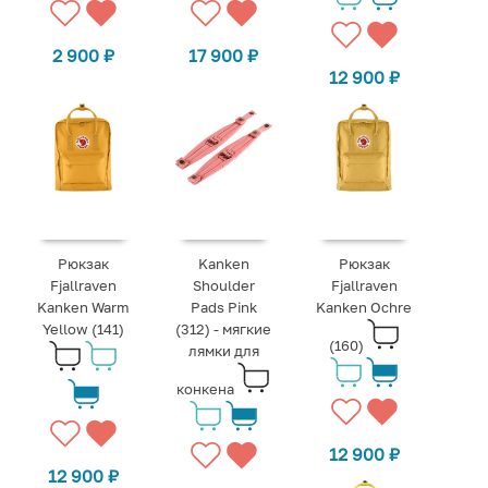
2 900
₽
17 900
₽
12 900
₽
Рюкзак
Kanken
Рюкзак
Fjallraven
Shoulder
Fjallraven
Kanken Warm
Pads Pink
Kanken Ochre
Yellow (141)
(312) - мягкие
(160)
лямки для
конкена
12 900
₽
12 900
₽