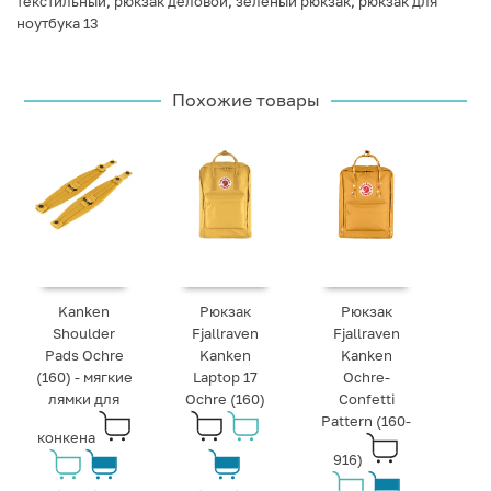
текстильный
,
рюкзак деловой
,
зеленый рюкзак
,
рюкзак для
ноутбука 13
Похожие товары
Kanken
Рюкзак
Рюкзак
Shoulder
Fjallraven
Fjallraven
Pads Ochre
Kanken
Kanken
(160) - мягкие
Laptop 17
Ochre-
лямки для
Ochre (160)
Confetti
Pattern (160-
конкена
916)