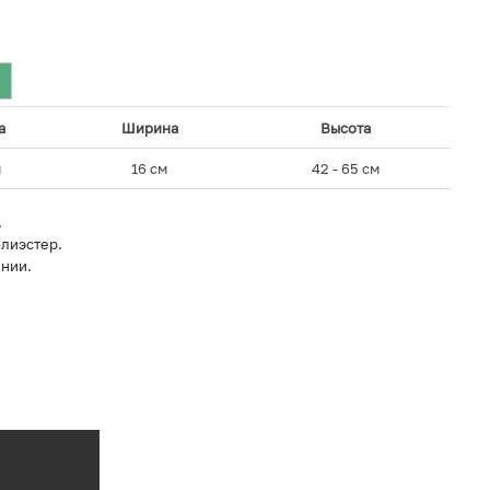
а
Ширина
Высота
м
16 см
42 - 65 см
.
лиэстер.
лнии.