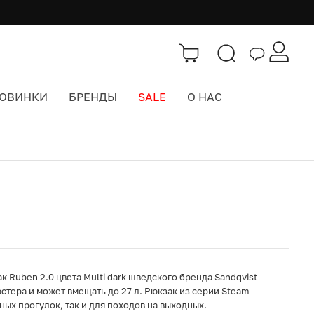
ОВИНКИ
БРЕНДЫ
SALE
О НАС
Каталог
>
Городские рюкзаки
Ruben 2.0 цвета Multi dark шведского бренда Sandqvist
стера и может вмещать до 27 л. Рюкзак из серии Steam
ых прогулок, так и для походов на выходных.