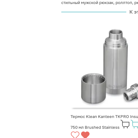
стильный мужской рюкзак
,
роллтоп
,
р
К э
Термос Klean Kanteen TKPRO Insu
750 мл Brushed Stainless