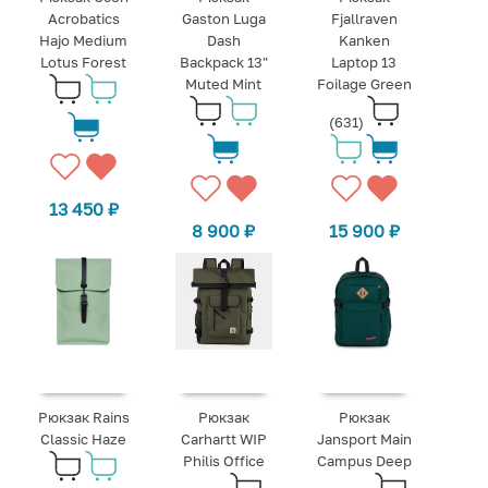
Acrobatics
Gaston Luga
Fjallraven
Hajo Medium
Dash
Kanken
Lotus Forest
Backpack 13"
Laptop 13
Muted Mint
Foilage Green
(631)
13 450
₽
8 900
₽
15 900
₽
Рюкзак Rains
Рюкзак
Рюкзак
Classic Haze
Carhartt WIP
Jansport Main
Philis Office
Campus Deep