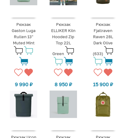
Рюкзак
Рюкзак
Рюкзак
Gaston Luga
ELLIKER Kiln
Fjallraven
Rullen 13"
Hooded Zip
Raven 28L
Muted Mint
Top 22L
Dark Olive
Green
(633)
9 990
₽
8 950
₽
15 900
₽
Рюкзак Ucon
Рюкзак
Рюкзак