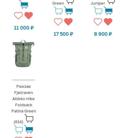
Green
Juniper
11 000
₽
17 500
₽
8 900
₽
Рюкзак
Fjallraven
Abisko Hike
Foldsack
Patina Green
(614)