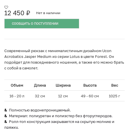
12 450
₽
Нет в наличии
СООБЩИТЬ О ПОСТУПЛЕНИИ
Cовременный рюкзак с минималистичным дизайном Ucon
Acrobatics Jasper Medium из серии Lotus в цвете Forest. Он
подойдет для повседневного ношения, а также его можно брать
с собой в самолет.
Объем
Длина
Ширина
Высота
Вес
16 - 20 л
32 см
12 см
49 - 60 см
1025 г
Полностью водонепроницаемый.
Материал: полиуретан и полиэстер без фторуглеродов.
Ролл-топ конструкция закрывается на скрытую молнию и
пряжку.