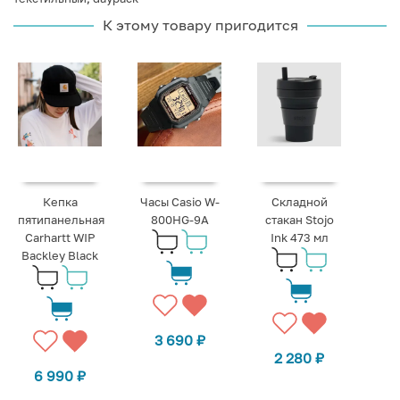
К этому товару пригодится
Кепка
Часы Casio W-
Складной
пятипанельная
800HG-9A
стакан Stojo
Carhartt WIP
Ink 473 мл
Backley Black
3 690
₽
2 280
₽
6 990
₽