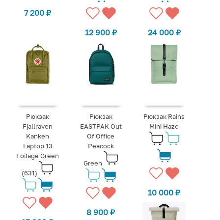
7 200
₽
12 900
₽
24 000
₽
Рюкзак
Рюкзак
Рюкзак Rains
Fjallraven
EASTPAK Out
Mini Haze
Kanken
Of Office
Laptop 13
Peacock
Foilage Green
Green
(631)
10 000
₽
8 900
₽