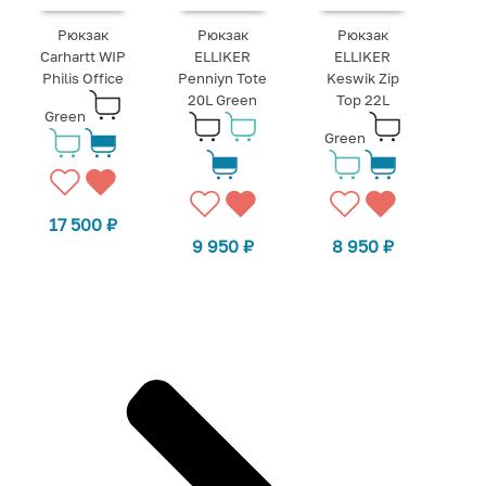
Рюкзак
Рюкзак
Рюкзак
Carhartt WIP
ELLIKER
ELLIKER
Philis Office
Penniyn Tote
Keswik Zip
20L Green
Top 22L
Green
Green
17 500
₽
9 950
₽
8 950
₽