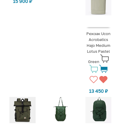
15 900
₽
Рюкзак Ucon
Acrobatics
Hajo Medium
Lotus Pastel
Green
13 450
₽