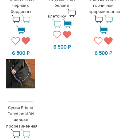
черная с
белая в
горчичная
бордовым
прорезиненная
клеточку
6 500
₽
6 500
₽
6 500
₽
Сумка Friend
Function ИЗИ
черная
прорезиненная