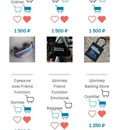
Cobras
1 500
₽
1 500
₽
1 500
₽
Сумка на
Шоппер
Шоппер
пояс Friend
Friend
Barking Store
Function
Function
Скулбас
Emotional
Sunrise
Baggage
1 250
₽