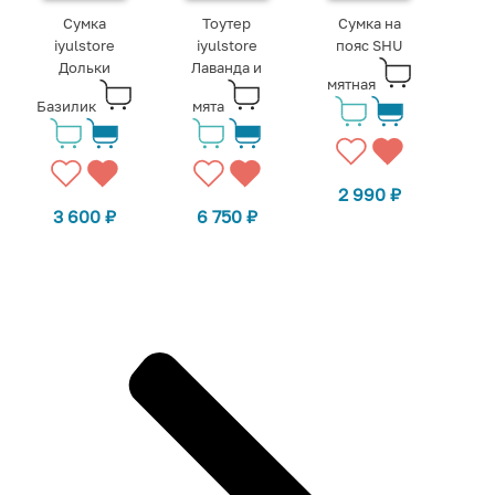
Сумка
Тоутер
Сумка на
iyulstore
iyulstore
пояс SHU
Дольки
Лаванда и
мятная
Базилик
мята
2 990
₽
3 600
₽
6 750
₽