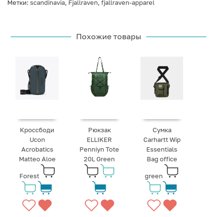
Метки:
scandinavia
,
Fjallraven
,
fjallraven-apparel
Похожие товары
Кроссбоди
Рюкзак
Сумка
Ucon
ELLIKER
Carhartt Wip
Acrobatics
Penniyn Tote
Essentials
Matteo Aloe
20L Green
Bag office
Forest
green