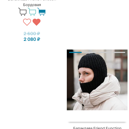
Бордовая
2 600
₽
2 080
₽
Балаклава Friend Function