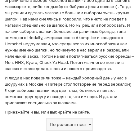
ограничены в выборе классной шапки - либо одна из 5 шапок в
массмаркете, либо хендмейд от бабушки (если повезет). Тогда
мы решили сделать магазин с большим выбором очень крутых
шапок. Над нами смеялись и говорили, что никто не поедет в
магазин специально за шапкой. Но мы решили попробовать. И
начали собирать шапки: большие заграничные бренды, типа
немецкого Iriedaily, американского Akomplice и канадского
Herschel недоумевали, что среди всего их многообразия нам
нужны именно шапки, но почему-то в нас верили и разрешали
маленький заказ. Потом начали подтягиваться русские бренды —
Меч, ННХ, Кусто, Check Ya Head. Потом мы многое поняли в
шапках и стали делать шапки и нашего производства.
И люди в нас поверили тоже — каждый холодный день у нас в
шоурумах в Москве и Питере столпотворение перед зеркалом)
Люди выбирают шапки под цвет глаз, ботинок и пальто,
помогают друг другу и находят то, что им надо. И да, они
приезжают специально за шапками.
Приезжайте и вы. Или выбирайте на сайте.