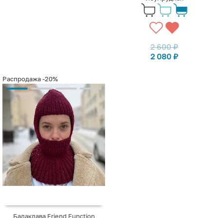
2 600
₽
2 080
₽
Распродажа
-20%
Балаклава Friend Function