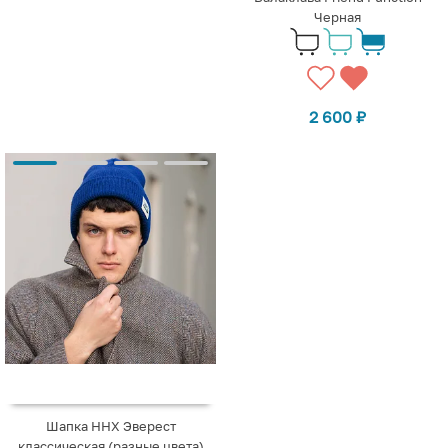
Черная
2 600
₽
Шапка ННХ Эверест
классическая (разные цвета)