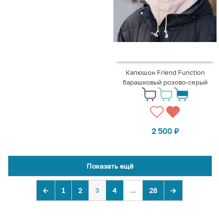
Капюшон Friend Function
барашковый розово-серый
2 500
₽
Показать ещё
←
1
2
3
4
…
28
→