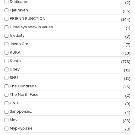
Dedicated
(2)
Fjallraven
(35)
FRIEND FUNCTION
(144)
Himalaya shawls valley
(1)
Iriedaily
(3)
Jacob Cro
(7)
KUKA
(10)
Kusto
(178)
Obey
(11)
SHU
(11)
The Hundreds
(15)
The North Face
(2)
UNU
(9)
Запорожец
(4)
Меч
(23)
Мурмуризм
(3)