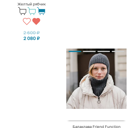
Желтый рябчик
2 600
₽
2 080
₽
Балаклава Friend Function