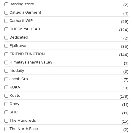
Barking store
(2)
Called a Garment
(4)
Carhartt WIP
(59)
CHECK YA HEAD
(124)
Dedicated
(2)
Fjallraven
(35)
FRIEND FUNCTION
(144)
Himalaya shawls valley
(1)
Iriedaily
(3)
Jacob Cro
(7)
KUKA
(10)
Kusto
(178)
Obey
(11)
SHU
(11)
The Hundreds
(15)
The North Face
(2)