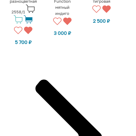
разноцветная
Function
тигровая
мятный
2558/1
индиго
2 500
₽
3 000
₽
5 700
₽