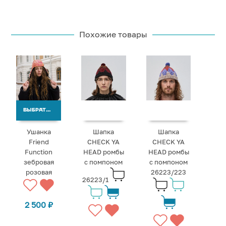
Похожие товары
ВЫБРАТЬ ВАРИАНТЫ
Ушанка
Шапка
Шапка
Friend
CHECK YA
CHECK YA
Function
HEAD ромбы
HEAD ромбы
зебровая
с помпоном
с помпоном
розовая
26223/223
26223/1
2 500
₽