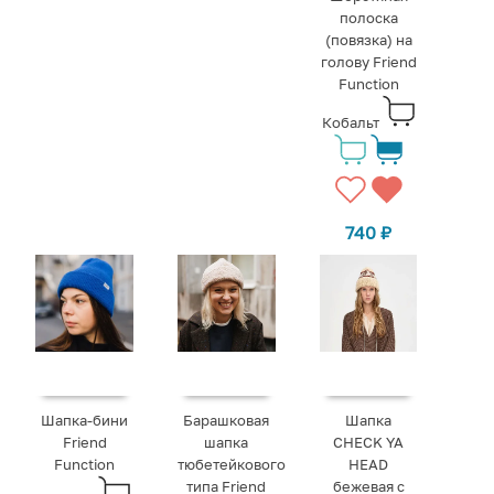
полоска
(повязка) на
голову Friend
Function
Кобальт
740
₽
Шапка-бини
Барашковая
Шапка
Friend
шапка
CHECK YA
Function
тюбетейкового
HEAD
типа Friend
бежевая с