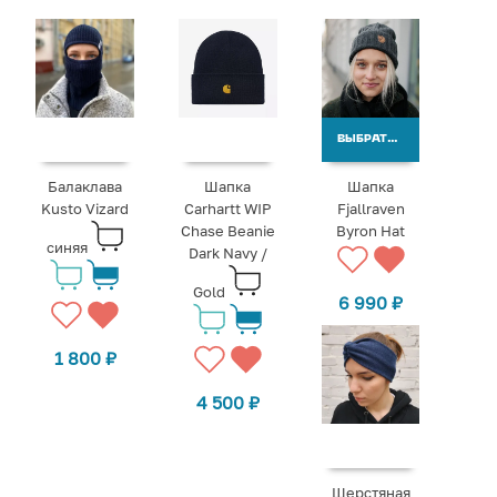
ВЫБРАТЬ ВАРИАНТЫ
Балаклава
Шапка
Шапка
Kusto Vizard
Carhartt WIP
Fjallraven
Chase Beanie
Byron Hat
синяя
Dark Navy /
Gold
6 990
₽
1 800
₽
4 500
₽
Шерстяная