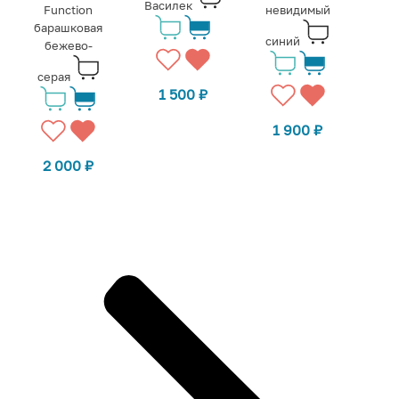
Василек
Function
невидимый
барашковая
синий
бежево-
серая
1 500
₽
1 900
₽
2 000
₽