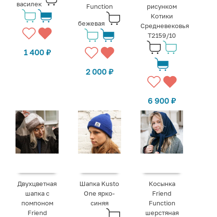
василек
Function
рисунком
Котики
бежевая
Средневековья
Т2159/10
1 400
₽
2 000
₽
6 900
₽
Двухцветная
Шапка Kusto
Косынка
шапка с
One ярко-
Friend
помпоном
синяя
Function
Friend
шерстяная