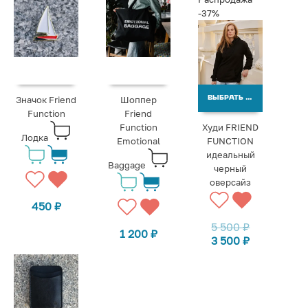
-37%
Значок Friend
Шоппер
ВЫБРАТЬ ВАРИАНТЫ
Function
Friend
Function
Худи FRIEND
Лодка
Emotional
FUNCTION
идеальный
Baggage
черный
оверсайз
450
₽
5 500
₽
1 200
₽
3 500
₽