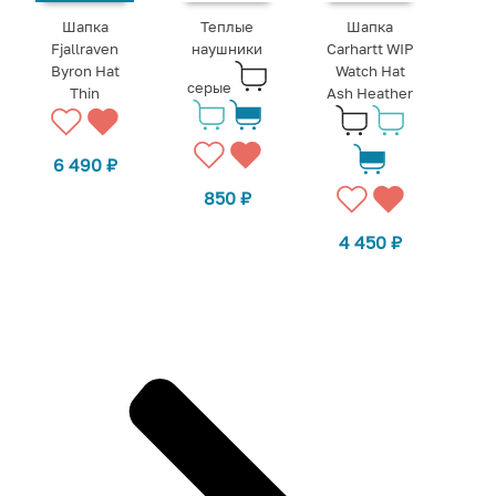
Шапка
Теплые
Шапка
Fjallraven
наушники
Carhartt WIP
Byron Hat
Watch Hat
серые
Thin
Ash Heather
6 490
₽
850
₽
4 450
₽