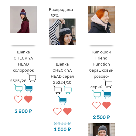
Распродажа
-52%
Шапка
Капюшон
CHECK YA
Friend
HEAD
Шапка
Function
колорблок
CHECK YA
барашковый
HEAD серая
розово-
2525/28
25224/10
серый
2 900
₽
2 500
₽
3 100
₽
1 500
₽