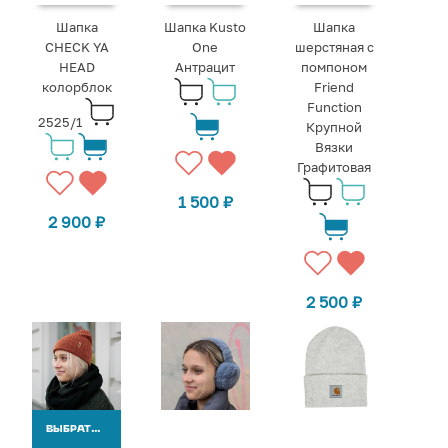
Шапка
Шапка Kusto
Шапка
CHECK YA
One
шерстяная с
HEAD
Антрацит
помпоном
колорблок
Friend
Function
2525/1
Крупной
Вязки
Графитовая
1 500
₽
2 900
₽
2 500
₽
ВЫБРАТЬ ВАРИАНТЫ