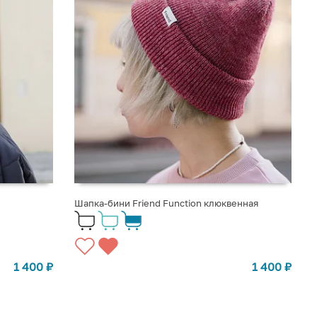
Шапка-бини Friend Function клюквенная
1 400
₽
1 400
₽