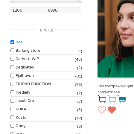
БРЕНД
Все
Barking store
(1)
Carhartt WIP
(45)
Dedicated
(2)
Fjallraven
(31)
FRIEND FUNCTION
(76)
Светоотражающая ш
графитовая
Iriedaily
(2)
Jacob Cro
(7)
KUKA
(3)
Kusto
(79)
Obey
(6)
SHU