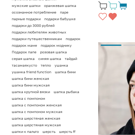
мужские шапки
оранжевая шапка
осознанное потребление
паре
парные подарки
подарки бабушке
подарки до 3000 рублей
подарки любителям животных
подарки путешественникам
подарок
подарок маме
подарок моднику
Подарок папе
розовая шапка
серая шапка
синяя шапка
тайдай
тасамаякусто
тепло
ушанка
ушанка friend function
шапка бини
шапка бини женская
шапка бини мужская
шапка крупной вязки
шапка рыбака
шапка с помпоном
шапка с помпоном женская
шапка с помпоном мужская
шапка шерстяная женская
шапка шерстяная мужская
шапки к пальто
шерсть
шерсть ff