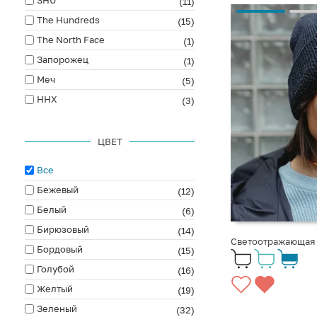
(11)
The Hundreds
(15)
The North Face
(1)
Запорожец
(1)
Меч
(5)
ННХ
(3)
ЦВЕТ
Все
Бежевый
(12)
Белый
(6)
Бирюзовый
(14)
Светоотражающая ш
Бордовый
(15)
Голубой
(16)
Желтый
(19)
Зеленый
(32)