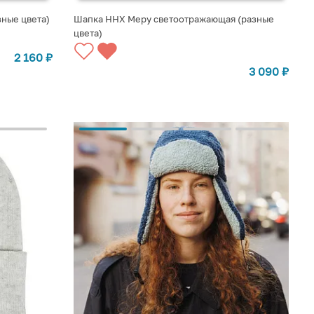
ные цвета)
Шапка ННХ Меру светоотражающая (разные
цвета)
2 160
₽
3 090
₽