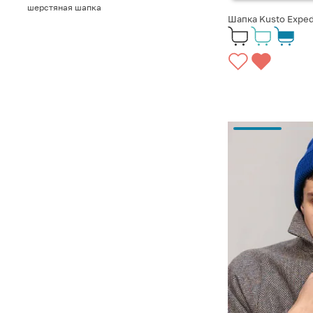
шерстяная шапка
Шапка Kusto Exped