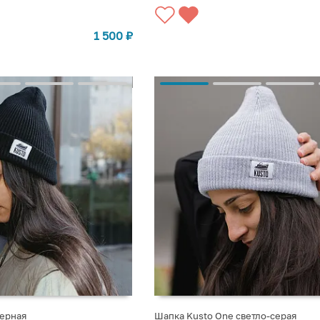
1 500
₽
черная
Шапка Kusto One светло-серая