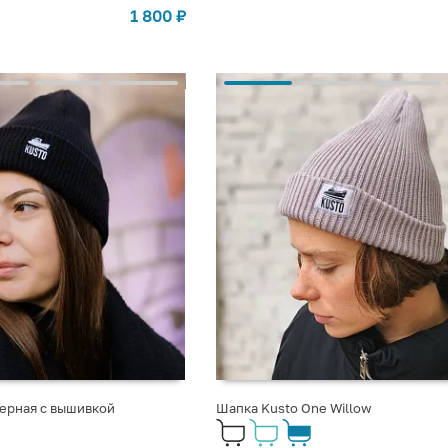
1 800
₽
черная с вышивкой
Шапка Kusto One Willow