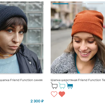
апка Friend Function синяя
Шапка шерстяная Friend Function Т
2 300
₽