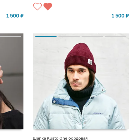
1 500
₽
1 500
₽
Шапка Kusto One бордовая