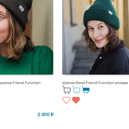
апка Friend Function
Шапка-бини Friend Function еловая
2 300
₽