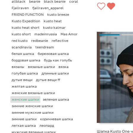
allblack
beanie
black beanie
coral
Fjallraven
fjallraven_apparel
FRIEND FUNCTION
kusto breeze
Kusto Expedition
kusto heat
kusto heat short
kusto kalmar
kusto short
madeinrussia
Mas Amor
red kusto
redbeanie
reflective
scandinavia
teendream
белая шапка
бирюзовая шапка
бордовая шапка
будь как голубь
вязаны
вязаные шапки
вязка
голубая шапка
длинные шапки
дутые вещи
дутые вещи ff
желтая шапка
женские вязаные шапки
женские шапки
зеленая шапка
зимние женские шапки
зимние мужские шапки
зимние шапки
коричневая шапка
легкая шапка
леопард
Шапка Kusto One 
мужские вязаные шапки