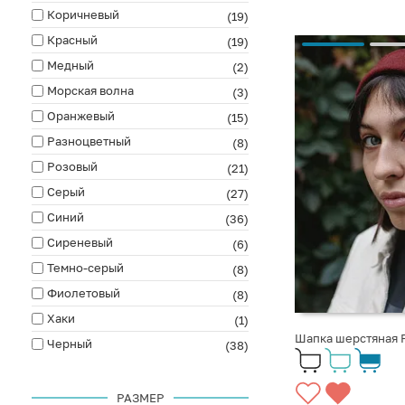
Коричневый
(19)
Красный
(19)
Медный
(2)
Морская волна
(3)
Оранжевый
(15)
Разноцветный
(8)
Розовый
(21)
Серый
(27)
Синий
(36)
Сиреневый
(6)
Темно-серый
(8)
Фиолетовый
(8)
Хаки
(1)
Шапка шерстяная F
Черный
(38)
РАЗМЕР