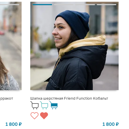
ерракот
Шапка шерстяная Friend Function Кобальт
1 800
₽
1 800
₽