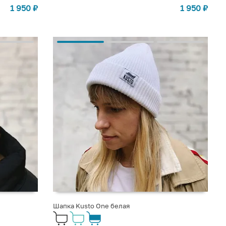
1 950
₽
1 950
₽
Шапка Kusto One белая