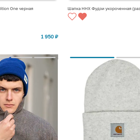
ition One черная
Шапка ННХ Фудзи укороченная (раз
1 950
₽