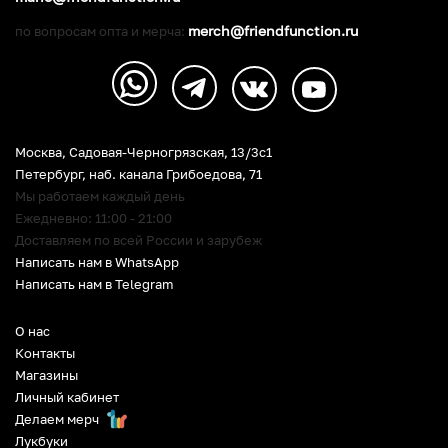
merch@friendfunction.ru
по вопросам опта и мерча:
Москва, Садовая-Черногрязская, 13/3c1
Петербург
,
наб. канала Грибоедова, 71
Мы работаем каждый день
Ежедневно: 11:00 - 21:00
Доставляем по всей России и зарубеж
Написать нам в WhatsApp
Написать нам в Telegram
О нас
Контакты
Магазины
Личный кабинет
Делаем мерч
Лукбуки