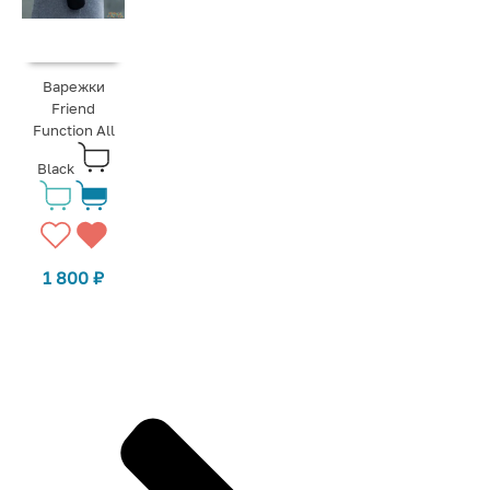
Варежки
Friend
Function All
Black
1 800
₽