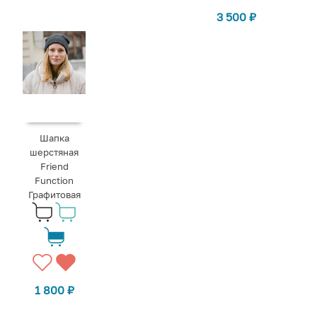
3 500
₽
Шапка
шерстяная
Friend
Function
Графитовая
1 800
₽