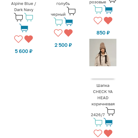
розовые
Alpine Blue /
голубь
Dark Navy
черный
850
₽
2 500
₽
5 600
₽
Шапка
CHECK YA
HEAD
коричневая
2426/7