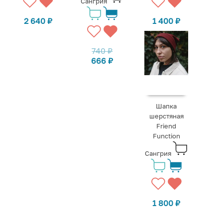
Сангрия
2 640
₽
1 400
₽
740
₽
666
₽
Шапка
шерстяная
Friend
Function
Сангрия
1 800
₽