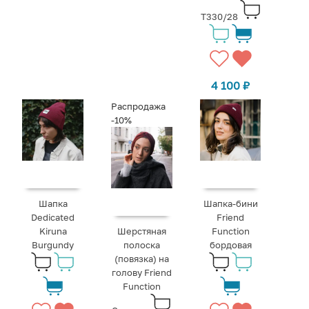
T330/28
4 100
₽
Распродажа
-10%
Шапка
Шапка-бини
Dedicated
Friend
Kiruna
Шерстяная
Function
Burgundy
полоска
бордовая
(повязка) на
голову Friend
Function