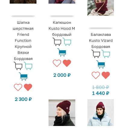
Шапка
Капюшон
шерстяная
Kusto Hood M
Friend
бордовый
Балаклава
Function
Kusto Vizard
Крупной
Бордовая
Вязки
Бордовая
2 000
₽
1 800
₽
1 440
₽
2 300
₽