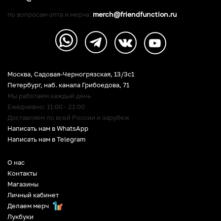
merch@friendfunction.ru
по вопросам опта и мерча:
Москва, Садовая-Черногрязская, 13/3c1
Петербург
,
наб. канала Грибоедова, 71
Мы работаем каждый день
Ежедневно: 11:00 - 21:00
Доставляем по всей России и зарубеж
Написать нам в WhatsApp
Написать нам в Telegram
О нас
Контакты
Магазины
Личный кабинет
Делаем мерч
Лукбуки