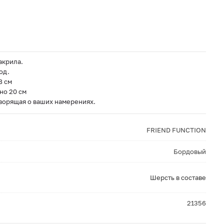
акрила.
од.
8 см
но 20 см
ворящая о ваших намерениях.
FRIEND FUNCTION
Бордовый
Шерсть в составе
21356