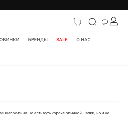
ОВИНКИ
БРЕНДЫ
SALE
О НАС
Каталог
>
Шапки
м шапок-бини. То есть чуть короче обычной шапки, но и не