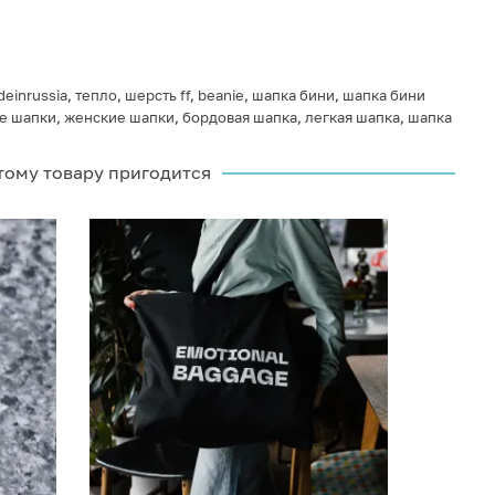
einrussia
,
тепло
,
шерсть ff
,
beanie
,
шапка бини
,
шапка бини
е шапки
,
женские шапки
,
бордовая шапка
,
легкая шапка
,
шапка
тому товару пригодится