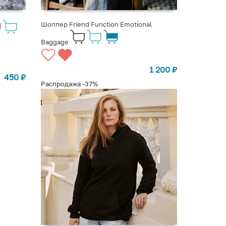
Шоппер Friend Function Emotional
Baggage
1 200
₽
450
₽
Распродажа
-37%