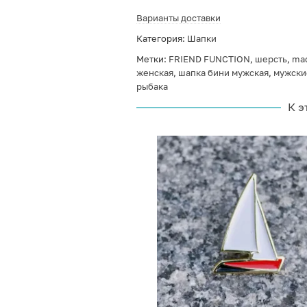
Варианты доставки
Категория:
Шапки
Метки:
FRIEND FUNCTION
,
шерсть
,
mad
женская
,
шапка бини мужская
,
мужски
рыбака
К э