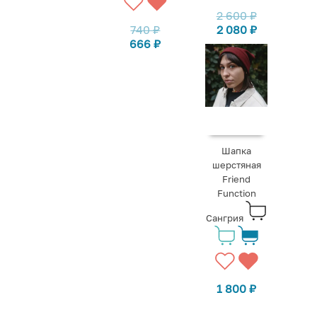
2 600
₽
740
₽
2 080
₽
666
₽
Шапка
шерстяная
Friend
Function
Сангрия
1 800
₽