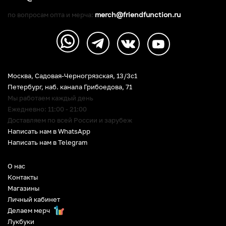
merch@friendfunction.ru
по вопросам опта и мерча:
Москва, Садовая-Черногрязская, 13/3c1
Петербург
,
наб. канала Грибоедова, 71
Мы работаем каждый день
Ежедневно: 11:00 - 21:00
Доставляем по всей России и зарубеж
Написать нам в WhatsApp
Написать нам в Telegram
О нас
Контакты
Магазины
Личный кабинет
Делаем мерч
Лукбуки