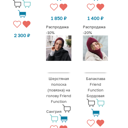
1 850
₽
1 400
₽
Распродажа
Распродажа
-10%
-20%
2 300
₽
Шерстяная
Балаклава
полоска
Friend
(повязка) на
Function
голову Friend
Бордовая
Function
Сангрия