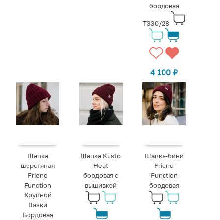
бордовая
T330/28
4 100
₽
Шапка
Шапка Kusto
Шапка-бини
шерстяная
Heat
Friend
Friend
бордовая с
Function
Function
вышивкой
бордовая
Крупной
Вязки
Бордовая