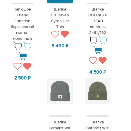
Капюшон
Шапка
Шапка
Friend
Fjallraven
CHECK YA
Function
Byron Hat
HEAD
барашковый
Thin
зеленая
мятно-
2461/162
молочный
6 490
₽
4 500
₽
2 500
₽
Шапка
Шапка
Carhartt WIP
Carhartt WIP