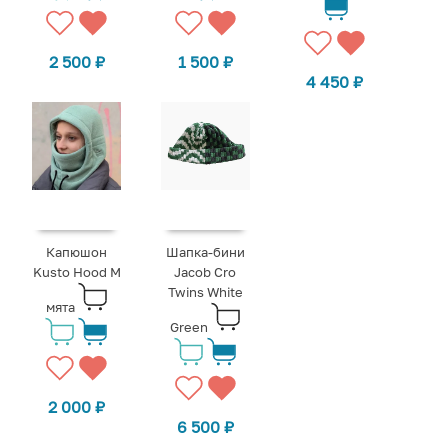
2 500
₽
1 500
₽
4 450
₽
Капюшон
Шапка-бини
Kusto Hood M
Jacob Cro
Twins White
мята
Green
2 000
₽
6 500
₽