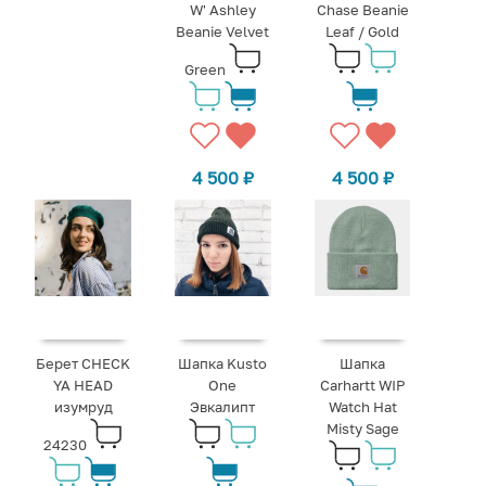
W' Ashley
Chase Beanie
Beanie Velvet
Leaf / Gold
Green
4 500
₽
4 500
₽
Берет CHECK
Шапка Kusto
Шапка
YA HEAD
One
Carhartt WIP
изумруд
Эвкалипт
Watch Hat
Misty Sage
24230